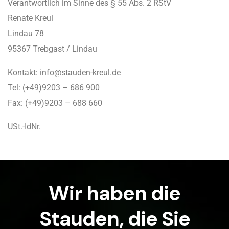
Verantwortlich im Sinne des § 55 Abs. 2 RStV
Renate Kreul
Lindau 78
95367 Trebgast / Lindau
Kontakt: info@stauden-kreul.de
Tel: (+49)9203 – 686 900
Fax: (+49)9203 – 688 660
USt.-IdNr.
Wir haben
die
Stauden,
die Sie