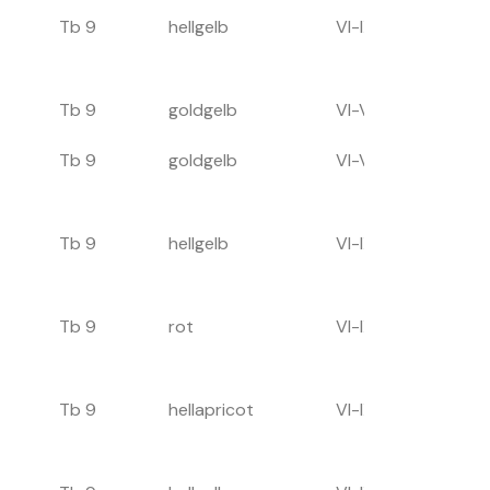
Tb 9
hellgelb
VI-IX
60
Tb 9
goldgelb
VI-VIII
120
Tb 9
goldgelb
VI-VIII
70
Tb 9
hellgelb
VI-IX
100
Tb 9
rot
VI-IX
80
Tb 9
hellapricot
VI-IX
80