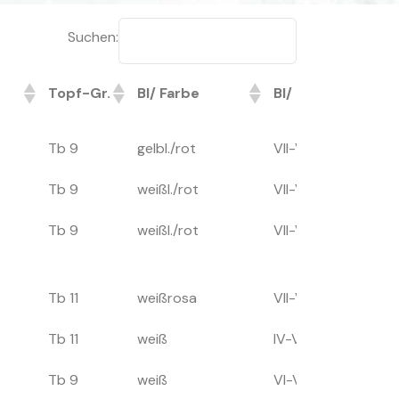
Suchen:
Topf-Gr.
Bl/ Farbe
Bl/ Zeit
Höhe
Topf-Gr.
Bl/ Farbe
Bl/ Zeit
Höhe
Tb 9
gelbl./rot
VII-VIII
10
Tb 9
weißl./rot
VII-VIII
10
Tb 9
weißl./rot
VII-VIII
10
Tb 11
weißrosa
VII-VIII
150
Tb 11
weiß
IV-V
30
Tb 9
weiß
VI-VII
15