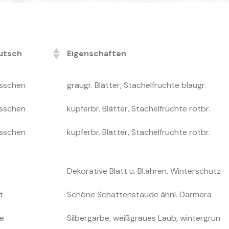
utsch
Eigenschaften
utsch
Eigenschaften
sschen
graugr. Blätter, Stachelfrüchte blaugr.
sschen
kupferbr. Blätter, Stachelfrüchte rotbr.
sschen
kupferbr. Blätter, Stachelfrüchte rotbr.
Dekorative Blatt u. Bl.ähren, Winterschutz
t
Schöne Schattenstaude ähnl. Darmera
e
Silbergarbe, weißgraues Laub, wintergrün