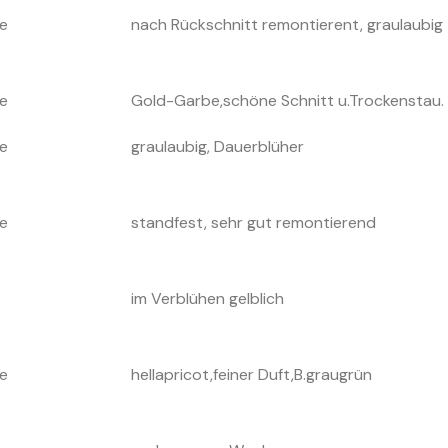
e
nach Rückschnitt remontierent, graulaubig
e
Gold-Garbe,schöne Schnitt u.Trockenstau.
e
graulaubig, Dauerblüher
e
standfest, sehr gut remontierend
im Verblühen gelblich
e
hellapricot,feiner Duft,B.graugrün