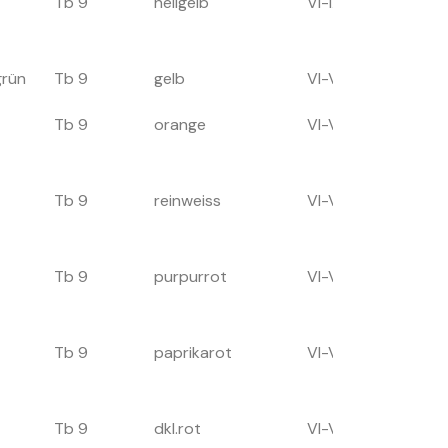
Tb 9
hellgelb
VI-IX
60-70
grün
Tb 9
gelb
VI-VIII
70
Tb 9
orange
VI-VIII
100
Tb 9
reinweiss
VI-VIII
100
Tb 9
purpurrot
VI-VIII
60
Tb 9
paprikarot
VI-VIII
60
Tb 9
dkl.rot
VI-VIII
60