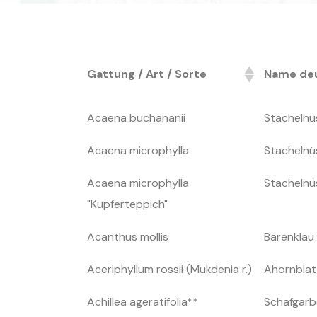
Gattung / Art / Sorte
Name de
Gattung / Art / Sorte
Name de
Acaena buchananii
Stachelnü
Acaena microphylla
Stachelnü
Acaena microphylla
Stachelnü
"Kupferteppich"
Acanthus mollis
Bärenklau
Aceriphyllum rossii (Mukdenia r.)
Ahornblat
Achillea ageratifolia**
Schafgarb