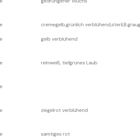
e
gedrungener Wuchs
e
cremegelb,grünlich verblühend,steril,B.grau
e
gelb verblühend
e
reinweiß, tiefgrünes Laub
e
e
ziegelrot verblühend
e
samtiges rot