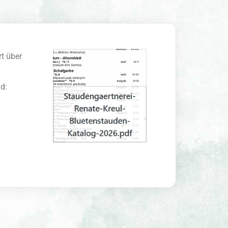
t über
d: