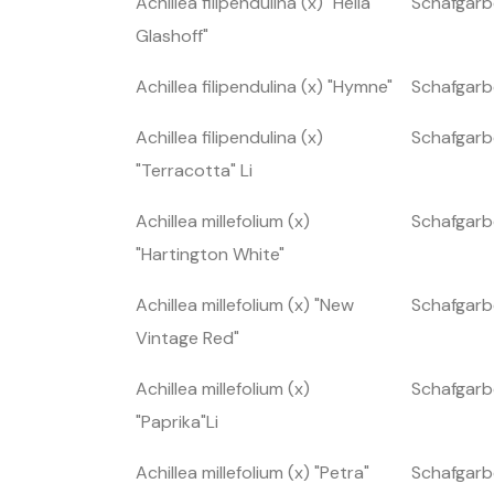
Achillea filipendulina (x) "Hella
Schafgarb
Glashoff"
Achillea filipendulina (x) "Hymne"
Schafgarb
Achillea filipendulina (x)
Schafgarb
"Terracotta" Li
Achillea millefolium (x)
Schafgarb
"Hartington White"
Achillea millefolium (x) "New
Schafgarb
Vintage Red"
Achillea millefolium (x)
Schafgarb
"Paprika"Li
Achillea millefolium (x) "Petra"
Schafgarb