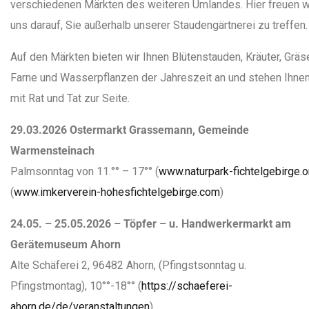
verschiedenen Märkten des weiteren Umlandes. Hier freuen w
uns darauf, Sie außerhalb unserer Staudengärtnerei zu treffen.
Auf den Märkten bieten wir Ihnen Blütenstauden, Kräuter, Gräse
Farne und Wasserpflanzen der Jahreszeit an und stehen Ihne
mit Rat und Tat zur Seite.
29.03.2026 Ostermarkt Grassemann, Gemeinde
Warmensteinach
Palmsonntag von 11.°° – 17°° (
www.naturpark-fichtelgebirge.o
(
www.imkerverein-hohesfichtelgebirge.com
)
24.05. – 25.05.2026 – Töpfer – u. Handwerkermarkt am
Gerätemuseum Ahorn
Alte Schäferei 2, 96482 Ahorn, (Pfingstsonntag u.
Pfingstmontag), 10°°-18°° (
https://schaeferei-
ahorn.de/de/veranstaltungen
)